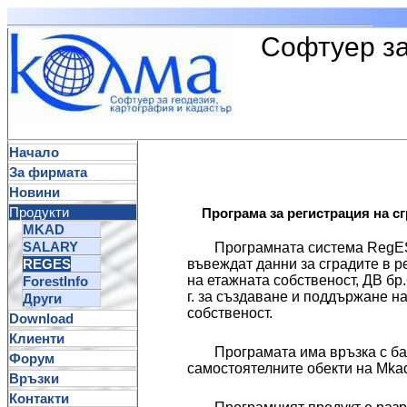
Софтуер за
Начало
За фирмата
Новини
Продукти
Програма за регистрация на сг
MKAD
SALARY
Програмната система RegES
REGES
въвеждат данни за сградите в 
на етажната собственост, ДВ бр.6
ForestInfo
г. за създаване и поддържане н
Други
собственост.
Download
Клиенти
Програмата има връзка с ба
Форум
самостоятелните обекти на Mka
Връзки
Контакти