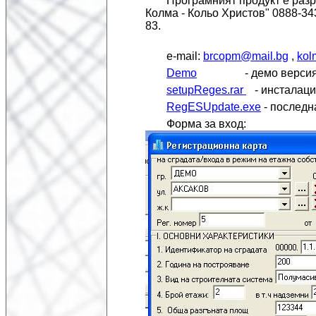
Програмният продукт е разр
Колма - Кольо Христов" 0888-343
83.
e-mail:
brcopm@mail.bg
,
kol
Demo
- демо верси
setupReges.rar
- инсталаци
RegESUpdate.exe
- последн
Форма за вход: