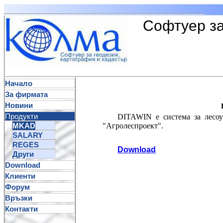
Софтуер за
К
Начало
За фирмата
Новини
Продукти
DITAWIN e система за лесоу
MKAD
"Агролеспроект".
SALARY
REGES
Download
Други
Download
Клиенти
Форум
Връзки
Контакти