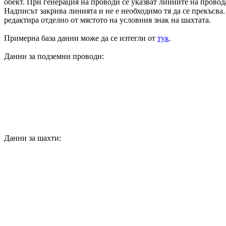
обект. При генерация на проводи се указват линиите на
провод
Надписът закрива линията и не е необходимо тя да се прекъсва.
редактира отделно от мястото на условния знак на шахтата.
Примерна база данни може да се изтегли от
тук
.
Данни за подземни проводи:
Данни за шахти: