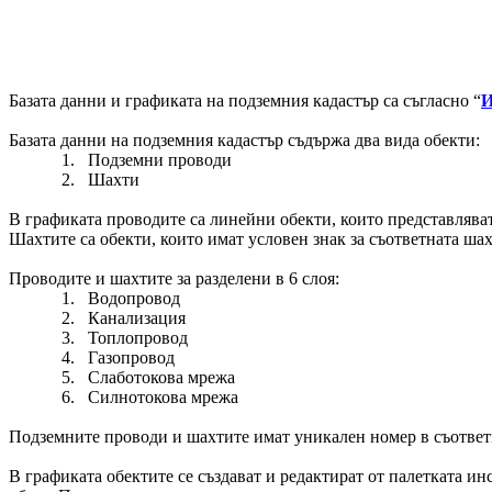
Базата данни и графиката на подземния кадастър са съгласно “
И
Базата данни на подземния кадастър съдържа два вида обекти:
1.
Подземни проводи
2.
Шахти
В графиката проводите са линейни обекти, които представляват
Шахтите са обекти, които имат условен знак за съответната ша
Проводите и шахтите за разделени в 6 слоя:
1.
Водопровод
2.
Канализация
3.
Топлопровод
4.
Газопровод
5.
Слаботокова мрежа
6.
Силнотокова мрежа
Подземните проводи и шахтите имат уникален номер в съответни
В графиката обектите се създават и редактират от
палетката
инс