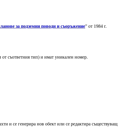
планове за подземни поводи и съоръжение
” от 1984 г.
 от съответния тип) и имат уникален номер.
хти и се генерира нов обект или се редактира съществуващ