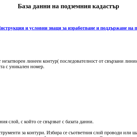
База данни на подземния кадастър
нструкция и условни знаци за изработване и поддържане на 
 незатворен линеен контур( последователност от свързани линии
хта с уникален номер.
я слой, с който се свързват с базата данни.
трументи за контури. Избира се съответния слой проводи или ша